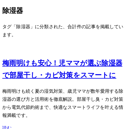
除湿器
タグ「除湿器」に分類された、合計 1 件の記事を掲載してい
ます。
Jun 11, 2026
梅雨明けも安心！2児ママが選ぶ除湿器
で部屋干し・カビ対策をスマートに
梅雨明けも続く夏の湿気対策、3歳児ママが数年愛用する除
湿器の選び方と活用術を徹底解説。部屋干し臭・カビ対策
から電気代節約術まで、快適なスマートライフを叶える情
報満載です。
読む