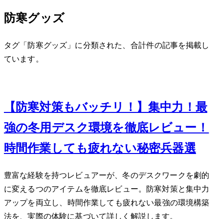
防寒グッズ
タグ「防寒グッズ」に分類された、合計 1 件の記事を掲載し
ています。
Dec 5, 2023
【防寒対策もバッチリ！】集中力UP！最
強の冬用デスク環境を徹底レビュー！- 10
時間作業しても疲れない秘密兵器5選 -
豊富な経験を持つレビュアーが、冬のデスクワークを劇的
に変える5つのアイテムを徹底レビュー。防寒対策と集中力
アップを両立し、10時間作業しても疲れない最強の環境構築
法を、実際の体験に基づいて詳しく解説します。