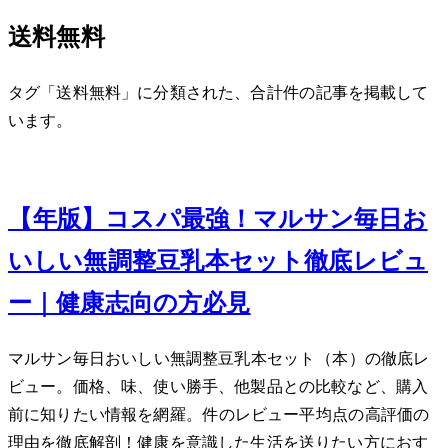
送料無料
タグ「送料無料」に分類された、合計 1 件の記事を掲載して
います。
Sep 8, 2025
【2025年版】コスパ最強！マルサン 毎日お
いしい無調整豆乳18本セット徹底レビュ
ー｜健康志向の方必見
マルサン 毎日おいしい無調整豆乳18本セット（1L×18本）の徹底レ
ビュー。価格、味、使い勝手、他製品との比較など、購入
前に知りたい情報を網羅。165件のレビュー平均4.73点の高評価の
理由を徹底解剖！健康を意識した生活を送りたい方におす