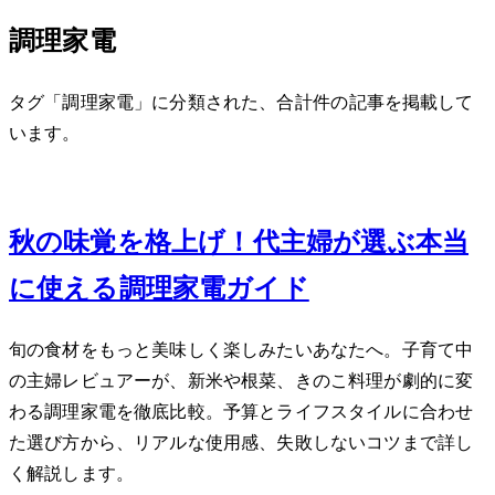
調理家電
タグ「調理家電」に分類された、合計 1 件の記事を掲載して
います。
Sep 28, 2025
秋の味覚を格上げ！40代主婦が選ぶ本当
に使える調理家電ガイド
旬の食材をもっと美味しく楽しみたいあなたへ。子育て中
の主婦レビュアーが、新米や根菜、きのこ料理が劇的に変
わる調理家電を徹底比較。予算とライフスタイルに合わせ
た選び方から、リアルな使用感、失敗しないコツまで詳し
く解説します。