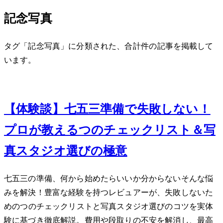
記念写真
タグ「記念写真」に分類された、合計 1 件の記事を掲載して
います。
Nov 7, 2023
【体験談】七五三準備で失敗しない！
プロが教える3つのチェックリスト＆写
真スタジオ選びの極意
七五三の準備、何から始めたらいいか分からない…そんな悩
みを解決！豊富な経験を持つレビュアーが、失敗しないた
めの3つのチェックリストと写真スタジオ選びのコツを実体
験に基づき徹底解説。費用や段取りの不安を解消し、最高