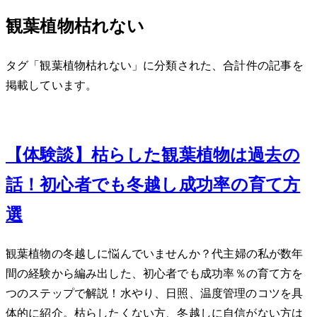
観葉植物 枯れない
タグ「観葉植物 枯れない」に分類された、合計 1 件の記事を
掲載しています。
Jan 4, 2024
【体験談】枯らした観葉植物は過去の
話！初心者でも冬越し成功率90%の育て方5
選
観葉植物の冬越しに悩んでいませんか？40代主婦の私が数年
間の経験から編み出した、初心者でも成功率90％の育て方を5
つのステップで解説！水やり、日照、温度管理のコツを具
体的に紹介。枯らしたくない方、冬越しに自信がない方は