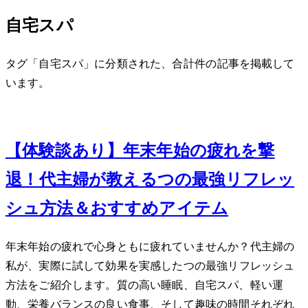
自宅スパ
タグ「自宅スパ」に分類された、合計 1 件の記事を掲載して
います。
Jan 16, 2024
【体験談あり】年末年始の疲れを撃
退！40代主婦が教える5つの最強リフレッ
シュ方法＆おすすめアイテム
年末年始の疲れで心身ともに疲れていませんか？40代主婦の
私が、実際に試して効果を実感した5つの最強リフレッシュ
方法をご紹介します。質の高い睡眠、自宅スパ、軽い運
動、栄養バランスの良い食事、そして趣味の時間…それぞれ