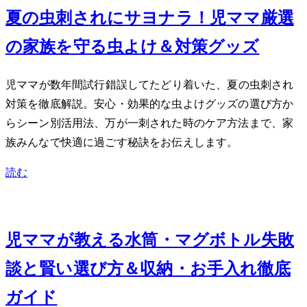
夏の虫刺されにサヨナラ！2児ママ厳選
の家族を守る虫よけ＆対策グッズ
2児ママが数年間試行錯誤してたどり着いた、夏の虫刺され
対策を徹底解説。安心・効果的な虫よけグッズの選び方か
らシーン別活用法、万が一刺された時のケア方法まで、家
族みんなで快適に過ごす秘訣をお伝えします。
読む
Jun 14, 2026
2児ママが教える水筒・マグボトル失敗
談と賢い選び方＆収納・お手入れ徹底
ガイド