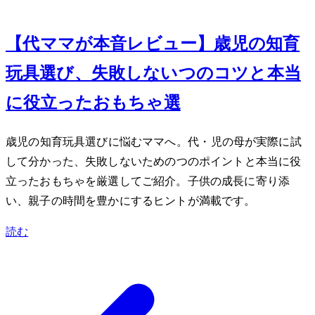
Sep 21, 2025
【40代ママが本音レビュー】3歳児の知育
玩具選び、失敗しない7つのコツと本当
に役立ったおもちゃ3選
3歳児の知育玩具選びに悩むママへ。40代・2児の母が実際に試
して分かった、失敗しないための7つのポイントと本当に役
立ったおもちゃを厳選してご紹介。子供の成長に寄り添
い、親子の時間を豊かにするヒントが満載です。
読む