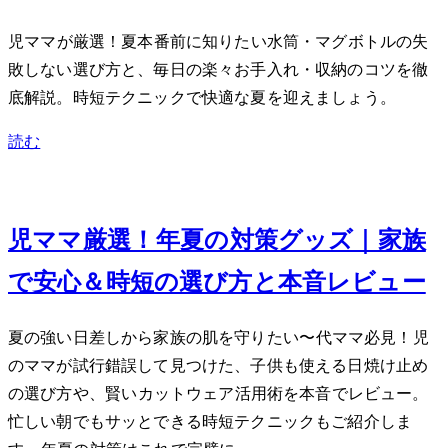
2児ママが厳選！夏本番前に知りたい水筒・マグボトルの失
敗しない選び方と、毎日の楽々お手入れ・収納のコツを徹
底解説。時短テクニックで快適な夏を迎えましょう。
読む
Jun 13, 2026
2児ママ厳選！2026年夏のUV対策グッズ｜家族
で安心＆時短の選び方と本音レビュー
夏の強い日差しから家族の肌を守りたい30〜40代ママ必見！2児
のママが試行錯誤して見つけた、子供も使える日焼け止め
の選び方や、賢いUVカットウェア活用術を本音でレビュー。
忙しい朝でもサッとできる時短テクニックもご紹介しま