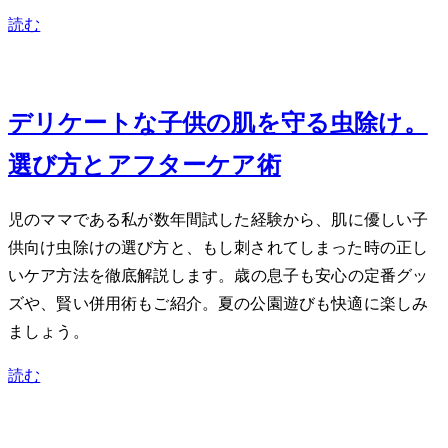
読む
Jul 10, 2026
デリケートな子供の肌を守る虫除け。
選び方とアフターケア術
2児のママである私が数年間試した経験から、肌に優しい子
供向け虫除けの選び方と、もし刺されてしまった時の正し
いケア方法を徹底解説します。3歳の息子も安心の定番グッ
ズや、賢い併用術もご紹介。夏の公園遊びも快適に楽しみ
ましょう。
読む
Jun 18, 2026