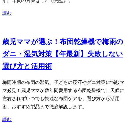
す。2026年夏のUV対策はこれで完璧に。
読む
Jun 9, 2026
3歳児ママが選ぶ！布団乾燥機で梅雨の
ダニ・湿気対策【2026年最新】失敗しない
選び方と活用術
梅雨時期の布団の湿気、子どもの寝汗やダニ対策に悩むマ
マ必見！3歳児ママが数年間愛用する布団乾燥機で、天候に
左右されずいつでも快適な布団ケアを。選び方から活用
術、おすすめ製品まで徹底解説します。
読む