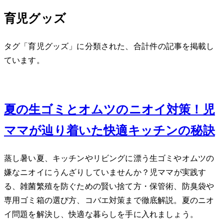
育児グッズ
タグ「育児グッズ」に分類された、合計 7 件の記事を掲載し
ています。
Jul 18, 2026
夏の生ゴミとオムツのニオイ対策！2児
ママが辿り着いた快適キッチンの秘訣
蒸し暑い夏、キッチンやリビングに漂う生ゴミやオムツの
嫌なニオイにうんざりしていませんか？2児ママが実践す
る、雑菌繁殖を防ぐための賢い捨て方・保管術、防臭袋や
専用ゴミ箱の選び方、コバエ対策まで徹底解説。夏のニオ
イ問題を解決し、快適な暮らしを手に入れましょう。