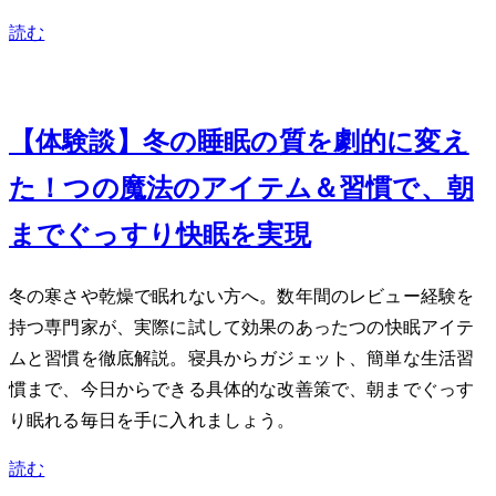
読む
Dec 22, 2023
【体験談】冬の睡眠の質を劇的に変え
た！7つの魔法のアイテム＆習慣で、朝
までぐっすり快眠を実現
冬の寒さや乾燥で眠れない方へ。数年間のレビュー経験を
持つ専門家が、実際に試して効果のあった7つの快眠アイテ
ムと習慣を徹底解説。寝具からガジェット、簡単な生活習
慣まで、今日からできる具体的な改善策で、朝までぐっす
り眠れる毎日を手に入れましょう。
読む