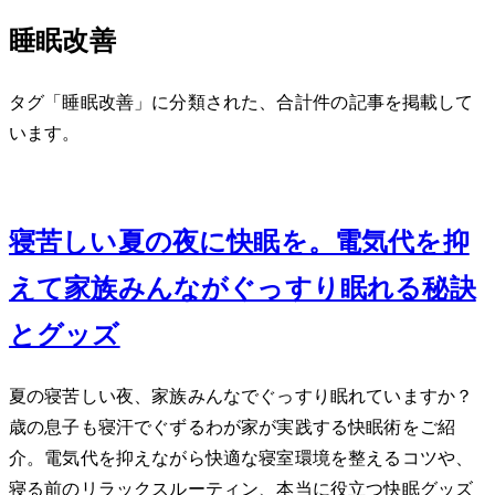
睡眠改善
タグ「睡眠改善」に分類された、合計 7 件の記事を掲載して
います。
Jul 17, 2026
寝苦しい夏の夜に快眠を。電気代を抑
えて家族みんながぐっすり眠れる秘訣
とグッズ
夏の寝苦しい夜、家族みんなでぐっすり眠れていますか？3
歳の息子も寝汗でぐずるわが家が実践する快眠術をご紹
介。電気代を抑えながら快適な寝室環境を整えるコツや、
寝る前のリラックスルーティン、本当に役立つ快眠グッズ