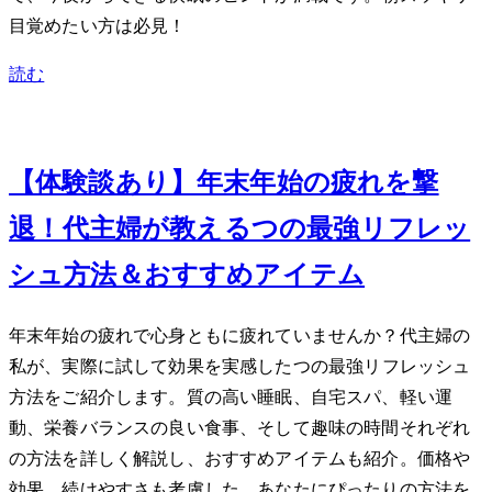
目覚めたい方は必見！
読む
Jan 16, 2024
【体験談あり】年末年始の疲れを撃
退！40代主婦が教える5つの最強リフレッ
シュ方法＆おすすめアイテム
年末年始の疲れで心身ともに疲れていませんか？40代主婦の
私が、実際に試して効果を実感した5つの最強リフレッシュ
方法をご紹介します。質の高い睡眠、自宅スパ、軽い運
動、栄養バランスの良い食事、そして趣味の時間…それぞれ
の方法を詳しく解説し、おすすめアイテムも紹介。価格や
効果、続けやすさも考慮した、あなたにぴったりの方法を