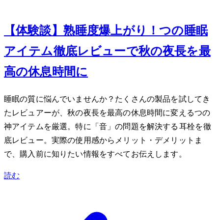
Oct 26, 2023
【体験談】熟睡度爆上がり！5つの睡眠
アイテム徹底レビューで秋の夜長を最
高の休息時間に
睡眠の質に悩んでいませんか？たくさんの製品を試してき
たレビュアーが、秋の夜長を最高の休息時間に変える5つの
神アイテムを厳選。特に「音」の問題を解決するLoop Quiet耳栓を徹
底レビュー。実際の使用感からメリット・デメリットま
で、購入前に知りたい情報をすべてお伝えします。
読む