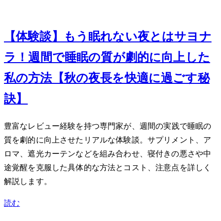
Nov 20, 2023
【体験談】もう眠れない夜とはサヨナ
ラ！3週間で睡眠の質が劇的に向上した
私の方法【秋の夜長を快適に過ごす秘
訣】
豊富なレビュー経験を持つ専門家が、3週間の実践で睡眠の
質を劇的に向上させたリアルな体験談。サプリメント、ア
ロマ、遮光カーテンなどを組み合わせ、寝付きの悪さや中
途覚醒を克服した具体的な方法とコスト、注意点を詳しく
解説します。
読む