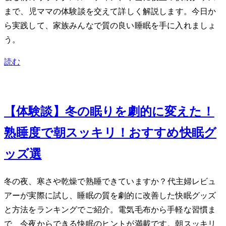
まで、2児ママの体験談を交えて詳しく解説します。今日か
ら実践して、家族みんなで質の良い睡眠を手に入れましょ
う。
読む
Feb 4, 2024
【体験談】冬の眠りを劇的に変えた！
熟睡度UPで朝スッキリ！おすすめ快眠グ
ッズ3選
冬の夜、寒さや乾燥で熟睡できていますか？40代主婦レビュ
アーが実際に試し、睡眠の質を劇的に改善した快眠グッズ
と方法をランキングでご紹介。電気毛布から手軽な習慣ま
で、今夜からできる快眠のヒントが満載です。朝スッキリ