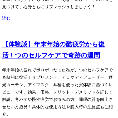
見つけて、心身ともにリフレッシュしましょう！
読む
Jan 10, 2024
【体験談】年末年始の酷疲労から復
活！5つのセルフケアで奇跡の1週間
年末年始の疲れでボロボロだった私が、5つのセルフケアで
奇跡的に復活！サプリメント、アロマディフューザー、遮
光カーテン、アイマスク、耳栓を使った実体験に基づくレ
ビューです。効果、価格、メリット・デメリットを詳しく
解説。冬バテや慢性疲労でお悩みの方、睡眠の質を向上さ
せたい方必見！具体的な使用方法や購入時の注意点もご紹
介。