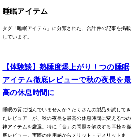
睡眠アイテム
タグ「睡眠アイテム」に分類された、合計 1 件の記事を掲載
しています。
Oct 26, 2023
【体験談】熟睡度爆上がり！5つの睡眠
アイテム徹底レビューで秋の夜長を最
高の休息時間に
睡眠の質に悩んでいませんか？たくさんの製品を試してき
たレビュアーが、秋の夜長を最高の休息時間に変える5つの
神アイテムを厳選。特に「音」の問題を解決するLoop Quiet耳栓を徹
底レビュー。実際の使用感からメリット・デメリットま