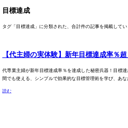
目標達成
タグ「目標達成」に分類された、合計 1 件の記事を掲載して
Jan 19, 2024
【40代主婦の実体験】新年目標達成率9
40代専業主婦が新年目標達成率90％を達成した秘密兵器！
間でも使える、シンプルで効果的な目標管理術を学び、あな
読む