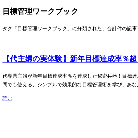
目標管理ワークブック
タグ「目標管理ワークブック」に分類された、合計 1 件の記
Jan 19, 2024
【40代主婦の実体験】新年目標達成率9
40代専業主婦が新年目標達成率90％を達成した秘密兵器！
間でも使える、シンプルで効果的な目標管理術を学び、あな
読む