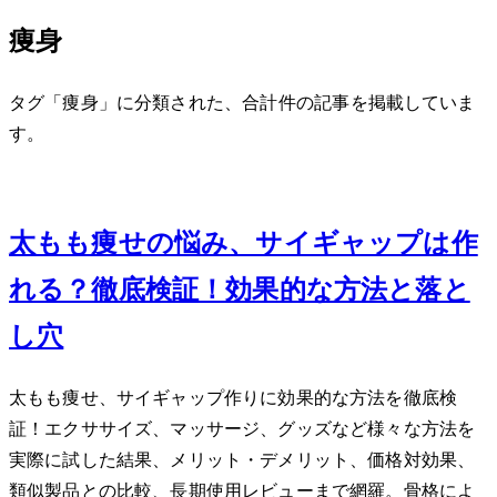
痩身
タグ「痩身」に分類された、合計 2 件の記事を掲載していま
す。
Oct 22, 2013
太もも痩せの悩み、サイギャップは作
れる？徹底検証！効果的な方法と落と
し穴
太もも痩せ、サイギャップ作りに効果的な方法を徹底検
証！エクササイズ、マッサージ、グッズなど様々な方法を
実際に試した結果、メリット・デメリット、価格対効果、
類似製品との比較、長期使用レビューまで網羅。骨格によ