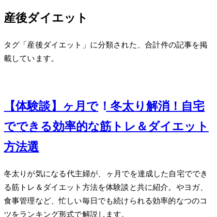
産後ダイエット
タグ「産後ダイエット」に分類された、合計 1 件の記事を掲
載しています。
Feb 12, 2024
【体験談】3ヶ月で-5kg！冬太り解消！自宅
でできる効率的な筋トレ＆ダイエット
方法7選
冬太りが気になる40代主婦が、3ヶ月で-5kgを達成した自宅ででき
る筋トレ＆ダイエット方法を体験談と共に紹介。HIITやヨガ、
食事管理など、忙しい毎日でも続けられる効率的な7つのコ
ツをランキング形式で解説します。