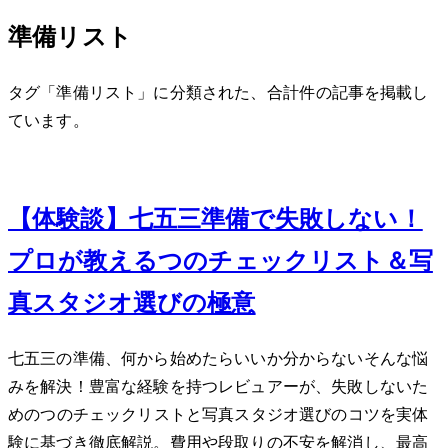
準備リスト
タグ「準備リスト」に分類された、合計 1 件の記事を掲載し
ています。
Nov 7, 2023
【体験談】七五三準備で失敗しない！
プロが教える3つのチェックリスト＆写
真スタジオ選びの極意
七五三の準備、何から始めたらいいか分からない…そんな悩
みを解決！豊富な経験を持つレビュアーが、失敗しないた
めの3つのチェックリストと写真スタジオ選びのコツを実体
験に基づき徹底解説。費用や段取りの不安を解消し、最高