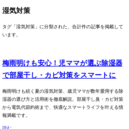
湿気対策
タグ「湿気対策」に分類された、合計 1 件の記事を掲載して
います。
Jun 11, 2026
梅雨明けも安心！2児ママが選ぶ除湿器
で部屋干し・カビ対策をスマートに
梅雨明けも続く夏の湿気対策、3歳児ママが数年愛用する除
湿器の選び方と活用術を徹底解説。部屋干し臭・カビ対策
から電気代節約術まで、快適なスマートライフを叶える情
報満載です。
読む