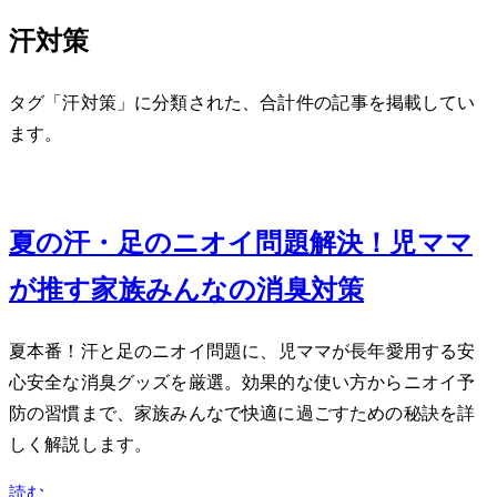
汗対策
タグ「汗対策」に分類された、合計 1 件の記事を掲載してい
ます。
Jun 25, 2026
夏の汗・足のニオイ問題解決！2児ママ
が推す家族みんなの消臭対策
夏本番！汗と足のニオイ問題に、2児ママが長年愛用する安
心安全な消臭グッズを厳選。効果的な使い方からニオイ予
防の習慣まで、家族みんなで快適に過ごすための秘訣を詳
しく解説します。
読む