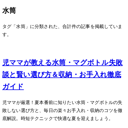
水筒
タグ「水筒」に分類された、合計 1 件の記事を掲載していま
す。
Jun 14, 2026
2児ママが教える水筒・マグボトル失敗
談と賢い選び方＆収納・お手入れ徹底
ガイド
2児ママが厳選！夏本番前に知りたい水筒・マグボトルの失
敗しない選び方と、毎日の楽々お手入れ・収納のコツを徹
底解説。時短テクニックで快適な夏を迎えましょう。