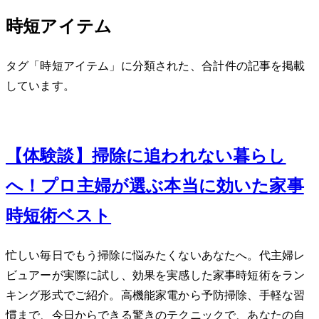
時短アイテム
タグ「時短アイテム」に分類された、合計 1 件の記事を掲載
しています。
Feb 23, 2024
【体験談】掃除に追われない暮らし
へ！プロ主婦が選ぶ本当に効いた家事
時短術ベスト5
忙しい毎日でもう掃除に悩みたくないあなたへ。40代主婦レ
ビュアーが実際に試し、効果を実感した家事時短術をラン
キング形式でご紹介。高機能家電から予防掃除、手軽な習
慣まで、今日からできる驚きのテクニックで、あなたの自