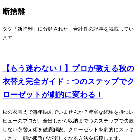
断捨離
タグ「断捨離」に分類された、合計 2 件の記事を掲載してい
ます。
Oct 27, 2023
【もう迷わない！】プロが教える秋の
衣替え完全ガイド：5つのステップでク
ローゼットが劇的に変わる！
秋の衣替えで毎年悩んでいませんか？豊富な経験を持つレ
ビューのプロが、全出しから収納まで5つのステップで失敗
しない衣替え術を徹底解説。クローゼットを劇的にスッキ
リさせ、朝の服選びが楽しくなる方法を伝授します。