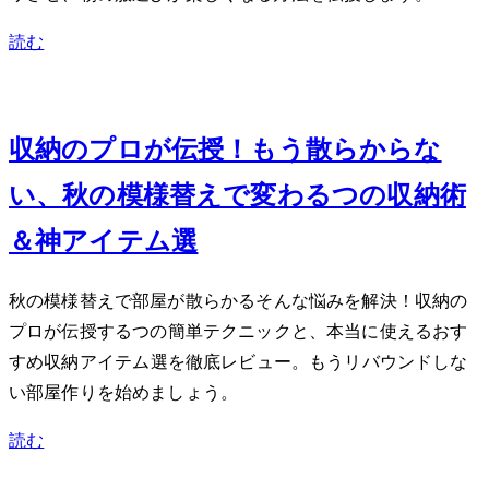
読む
Oct 23, 2023
収納のプロが伝授！もう散らからな
い、秋の模様替えで変わる7つの収納術
＆神アイテム10選
秋の模様替えで部屋が散らかる…そんな悩みを解決！収納の
プロが伝授する7つの簡単テクニックと、本当に使えるおす
すめ収納アイテム10選を徹底レビュー。もうリバウンドしな
い部屋作りを始めましょう。
読む