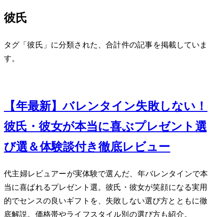
彼氏
タグ「彼氏」に分類された、合計 1 件の記事を掲載していま
す。
Feb 16, 2024
【2024年最新】バレンタイン失敗しない！
彼氏・彼女が本当に喜ぶプレゼント選
び5選＆体験談付き徹底レビュー
40代主婦レビュアーが実体験で選んだ、2024年バレンタインで本
当に喜ばれるプレゼント5選。彼氏・彼女が笑顔になる実用
的でセンスの良いギフトを、失敗しない選び方とともに徹
底解説。価格帯やライフスタイル別の選び方も紹介。