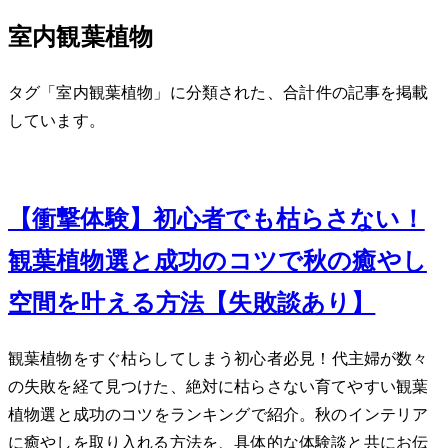
室内観葉植物
タグ「室内観葉植物」に分類された、合計 1 件の記事を掲載
しています。
Sep 14, 2025
【衝撃体験】初心者でも枯らさない！
観葉植物3選と成功のコツで秋の癒やし
空間を叶える方法【失敗談あり】
観葉植物をすぐ枯らしてしまう初心者必見！40代主婦が数々
の失敗を経て見つけた、絶対に枯らさない育てやすい観葉
植物3選と成功のコツをランキングで紹介。秋のインテリア
に癒やしを取り入れる方法を、具体的な体験談と共にお伝