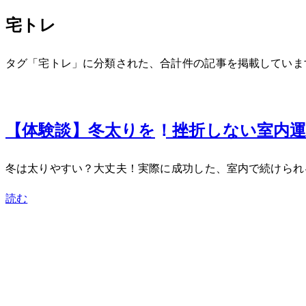
宅トレ
タグ「宅トレ」に分類された、合計 1 件の記事を掲載していま
Dec 21, 2023
【体験談】冬太りを-5kg！挫折しない室内運
冬は太りやすい？大丈夫！実際に-5kg成功した、室内で続け
読む