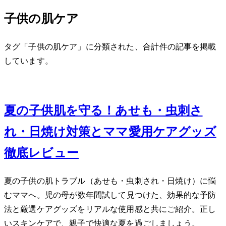
子供の肌ケア
タグ「子供の肌ケア」に分類された、合計 1 件の記事を掲載
しています。
Jun 22, 2026
夏の子供肌を守る！あせも・虫刺さ
れ・日焼け対策とママ愛用ケアグッズ
徹底レビュー
夏の子供の肌トラブル（あせも・虫刺され・日焼け）に悩
むママへ。2児の母が数年間試して見つけた、効果的な予防
法と厳選ケアグッズをリアルな使用感と共にご紹介。正し
いスキンケアで、親子で快適な夏を過ごしましょう。