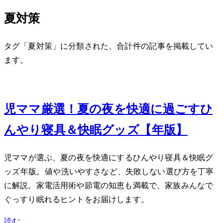
夏対策
タグ「夏対策」に分類された、合計 1 件の記事を掲載してい
ます。
Jun 12, 2026
2児ママ厳選！夏の夜を快適に過ごすひ
んやり寝具＆快眠グッズ【2026年版】
2児ママが選ぶ、夏の夜を快適にするひんやり寝具＆快眠グ
ッズ2026年版。Q-max値や洗いやすさなど、失敗しない選び方を丁寧
に解説。家電活用術や節電の知恵も満載で、家族みんなで
ぐっすり眠れるヒントをお届けします。
読む