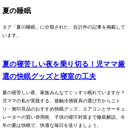
夏の睡眠
タグ「夏の睡眠」に分類された、合計 1 件の記事を掲載して
います。
Jun 24, 2026
夏の寝苦しい夜を乗り切る！2児ママ厳
選の快眠グッズと寝室の工夫
夏の寝苦しい夜、家族みんなでぐっすり眠れていますか？2
児ママの私が実践する、接触冷感寝具の選び方からニト
リ・無印良品のおすすめ快眠グッズ、エアコンとサーキュ
レーターの賢い併用術、子供の寝汗対策まで徹底解説。今
年の夏は快眠で、快適な毎日を送りましょう。