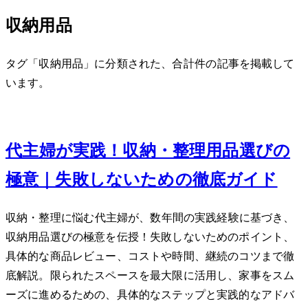
収納用品
タグ「収納用品」に分類された、合計 1 件の記事を掲載して
います。
Jan 8, 2024
40代主婦が実践！収納・整理用品選びの
極意｜失敗しないための徹底ガイド
収納・整理に悩む40代主婦が、数年間の実践経験に基づき、
収納用品選びの極意を伝授！失敗しないためのポイント、
具体的な商品レビュー、コストや時間、継続のコツまで徹
底解説。限られたスペースを最大限に活用し、家事をスム
ーズに進めるための、具体的なステップと実践的なアドバ