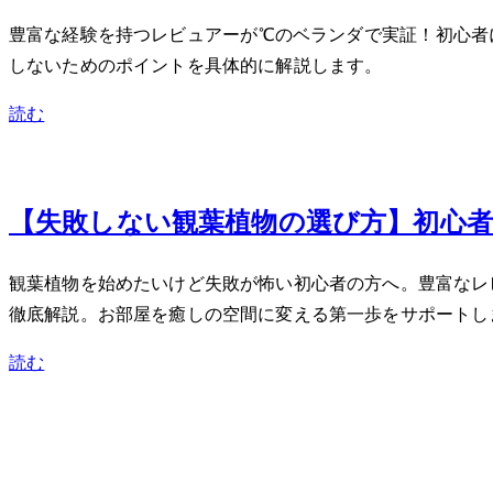
豊富な経験を持つレビュアーが-3℃のベランダDIYで実証！
しないためのポイントを具体的に解説します。
読む
Nov 8, 2023
【失敗しない観葉植物の選び方】初心者
観葉植物を始めたいけど失敗が怖い初心者の方へ。豊富なレ
徹底解説。お部屋を癒しの空間に変える第一歩をサポートし
読む