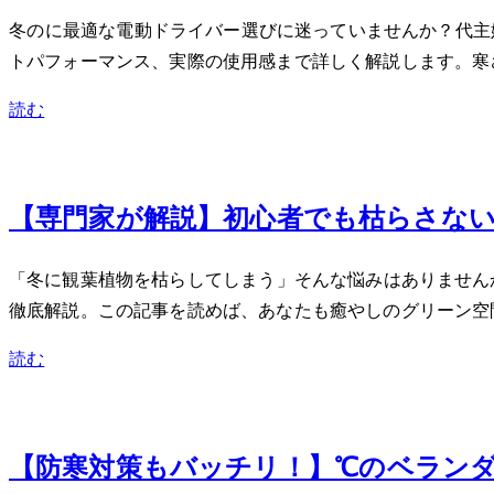
冬のDIYに最適な電動ドライバー選びに迷っていませんか？4
トパフォーマンス、実際の使用感まで詳しく解説します。寒さに
読む
Dec 24, 2023
【専門家が解説】初心者でも枯らさない
「冬に観葉植物を枯らしてしまう…」そんな悩みはありませ
徹底解説。この記事を読めば、あなたも癒やしのグリーン空
読む
Dec 1, 2023
【防寒対策もバッチリ！】-3℃のベランダ