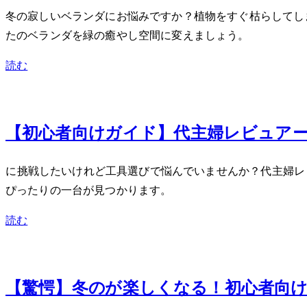
冬の寂しいベランダにお悩みですか？植物をすぐ枯らしてしま
たのベランダを緑の癒やし空間に変えましょう。
読む
Feb 8, 2024
【初心者向けDIYガイド】40代主婦レ
DIYに挑戦したいけれど工具選びで悩んでいませんか？40
ぴったりの一台が見つかります。
読む
Jan 18, 2024
【驚愕】冬のDIYが楽しくなる！初心者