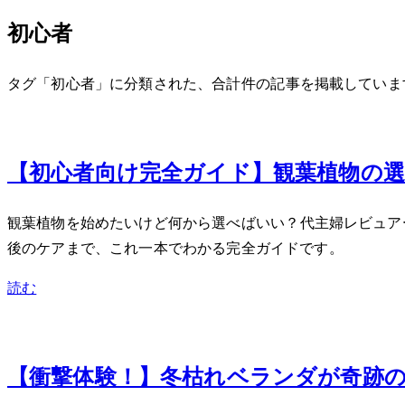
初心者
タグ「初心者」に分類された、合計 7 件の記事を掲載していま
Sep 17, 2025
【初心者向け完全ガイド】観葉植物の選び
観葉植物を始めたいけど何から選べばいい？40代主婦レビ
後のケアまで、これ一本でわかる完全ガイドです。
読む
Feb 21, 2024
【衝撃体験！】冬枯れベランダが奇跡の