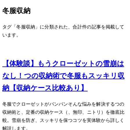
冬服収納
タグ「冬服収納」に分類された、合計 1 件の記事を掲載して
います。
Dec 16, 2023
【体験談】もうクローゼットの雪崩は
なし！3つの収納術で冬服もスッキリ収
納【収納ケース比較あり】
冬服でクローゼットがパンパン…そんな悩みを解決する3つの
収納術と、定番の収納ケース（Fits、無印、ニトリ）を徹底比
較。雪崩を防ぎ、スッキリを保つコツを実体験から詳しく
解説します。