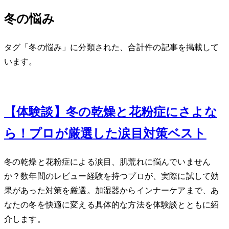
冬の悩み
タグ「冬の悩み」に分類された、合計 1 件の記事を掲載して
います。
Dec 9, 2023
【体験談】冬の乾燥と花粉症にさよな
ら！プロが厳選した涙目対策ベスト5
冬の乾燥と花粉症による涙目、肌荒れに悩んでいません
か？数年間のレビュー経験を持つプロが、実際に試して効
果があった対策を厳選。加湿器からインナーケアまで、あ
なたの冬を快適に変える具体的な方法を体験談とともに紹
介します。