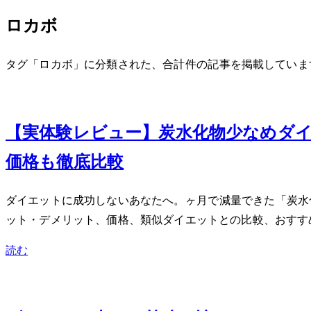
ロカボ
タグ「ロカボ」に分類された、合計 2 件の記事を掲載していま
Oct 2, 2013
【実体験レビュー】炭水化物少なめダイエ
価格も徹底比較
ダイエットに成功しないあなたへ。3ヶ月で-3kg減量でき
ット・デメリット、価格、類似ダイエットとの比較、おすす
読む
Sep 19, 2013