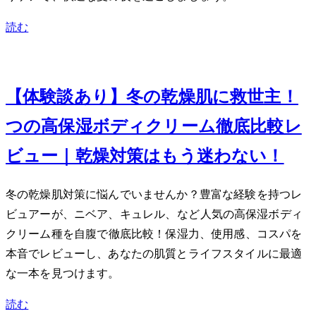
読む
Dec 25, 2023
【体験談あり】冬の乾燥肌に救世主！5
つの高保湿ボディクリーム徹底比較レ
ビュー｜乾燥対策はもう迷わない！
冬の乾燥肌対策に悩んでいませんか？豊富な経験を持つレ
ビュアーが、ニベア、キュレル、SABONなど人気の高保湿ボディ
クリーム3種を自腹で徹底比較！保湿力、使用感、コスパを
本音でレビューし、あなたの肌質とライフスタイルに最適
な一本を見つけます。
読む