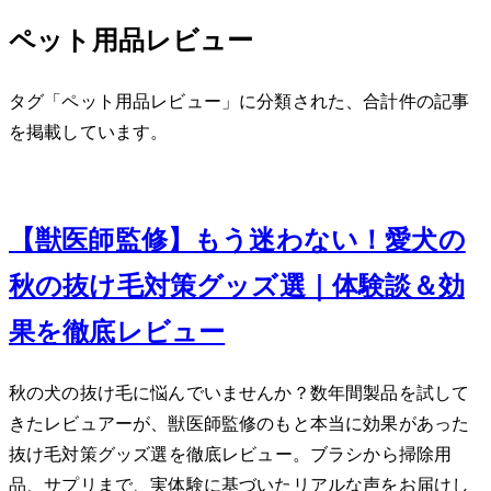
ペット用品レビュー
タグ「ペット用品レビュー」に分類された、合計 1 件の記事
を掲載しています。
Nov 23, 2023
【獣医師監修】もう迷わない！愛犬の
秋の抜け毛対策グッズ7選｜体験談＆効
果を徹底レビュー
秋の犬の抜け毛に悩んでいませんか？数年間製品を試して
きたレビュアーが、獣医師監修のもと本当に効果があった
抜け毛対策グッズ7選を徹底レビュー。ブラシから掃除用
品、サプリまで、実体験に基づいたリアルな声をお届けし