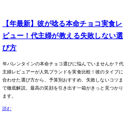
Feb 7, 2024
【2024年最新】彼が唸る本命チョコ実食レ
ビュー！40代主婦が教える失敗しない選
び方
2024年バレンタインの本命チョコ選びに悩んでいませんか？40代
主婦レビュアーが人気ブランドを実食比較！彼のタイプに
合わせた選び方から、予算別おすすめ、失敗しないコツま
で徹底解説。最高の笑顔を引き出す一箱がきっと見つかり
ます。
読む
Feb 6, 2024