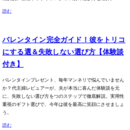
読む
Feb 11, 2024
バレンタイン2024完全ガイド！彼をトリコ
にする10選＆失敗しない選び方【体験談
付き】
バレンタインプレゼント、毎年マンネリで悩んでいません
か？40代主婦レビュアーが、夫が本当に喜んだ体験談を元
に、失敗しない選び方を5つのステップで徹底解説。実用性
重視のギフト選びで、今年は彼を最高に笑顔にさせましょ
う。
読む