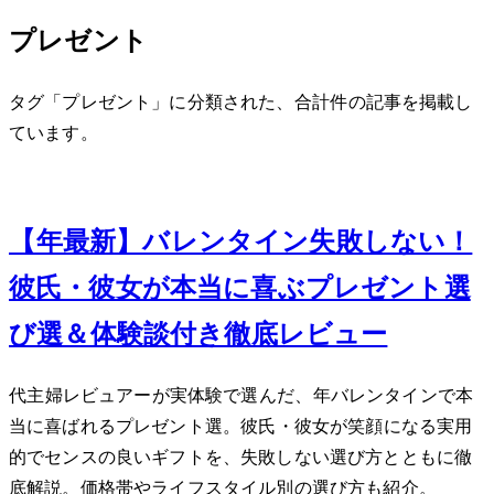
プレゼント
タグ「プレゼント」に分類された、合計 4 件の記事を掲載し
ています。
Feb 16, 2024
【2024年最新】バレンタイン失敗しない！
彼氏・彼女が本当に喜ぶプレゼント選
び5選＆体験談付き徹底レビュー
40代主婦レビュアーが実体験で選んだ、2024年バレンタインで本
当に喜ばれるプレゼント5選。彼氏・彼女が笑顔になる実用
的でセンスの良いギフトを、失敗しない選び方とともに徹
底解説。価格帯やライフスタイル別の選び方も紹介。