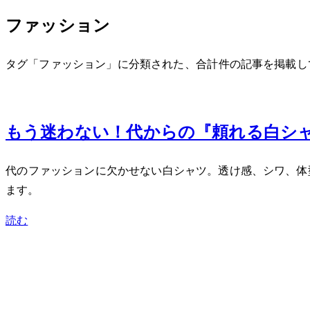
ファッション
タグ「ファッション」に分類された、合計 1 件の記事を掲載
Feb 2, 2024
もう迷わない！40代からの『頼れる白
40代のファッションに欠かせない白シャツ。透け感、シワ
ます。
読む