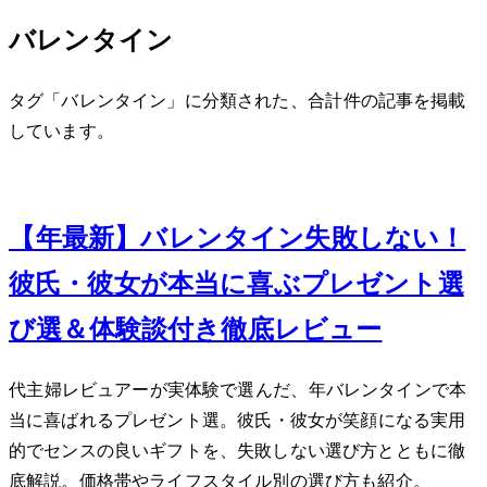
バレンタイン
タグ「バレンタイン」に分類された、合計 4 件の記事を掲載
しています。
Feb 16, 2024
【2024年最新】バレンタイン失敗しない！
彼氏・彼女が本当に喜ぶプレゼント選
び5選＆体験談付き徹底レビュー
40代主婦レビュアーが実体験で選んだ、2024年バレンタインで本
当に喜ばれるプレゼント5選。彼氏・彼女が笑顔になる実用
的でセンスの良いギフトを、失敗しない選び方とともに徹
底解説。価格帯やライフスタイル別の選び方も紹介。