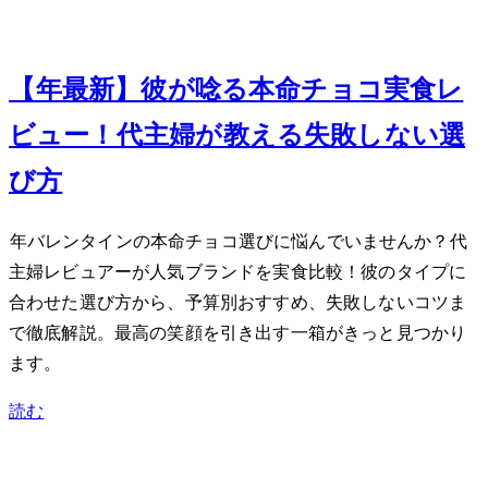
Feb 7, 2024
【2024年最新】彼が唸る本命チョコ実食レ
ビュー！40代主婦が教える失敗しない選
び方
2024年バレンタインの本命チョコ選びに悩んでいませんか？40代
主婦レビュアーが人気ブランドを実食比較！彼のタイプに
合わせた選び方から、予算別おすすめ、失敗しないコツま
で徹底解説。最高の笑顔を引き出す一箱がきっと見つかり
ます。
読む
Feb 6, 2024