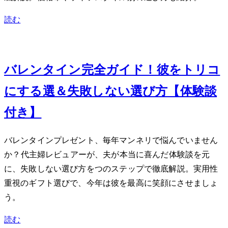
読む
Feb 11, 2024
バレンタイン2024完全ガイド！彼をトリコ
にする10選＆失敗しない選び方【体験談
付き】
バレンタインプレゼント、毎年マンネリで悩んでいません
か？40代主婦レビュアーが、夫が本当に喜んだ体験談を元
に、失敗しない選び方を5つのステップで徹底解説。実用性
重視のギフト選びで、今年は彼を最高に笑顔にさせましょ
う。
読む