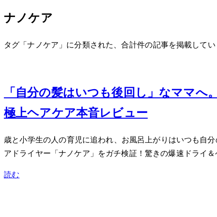
ナノケア
タグ「ナノケア」に分類された、合計 1 件の記事を掲載して
Jun 7, 2026
「自分の髪はいつも後回し」なママへ
極上ヘアケア本音レビュー
3歳と小学生の2人の育児に追われ、お風呂上がりはいつも自分
アドライヤー「ナノケア」をガチ検証！驚きの爆速ドライ＆
読む