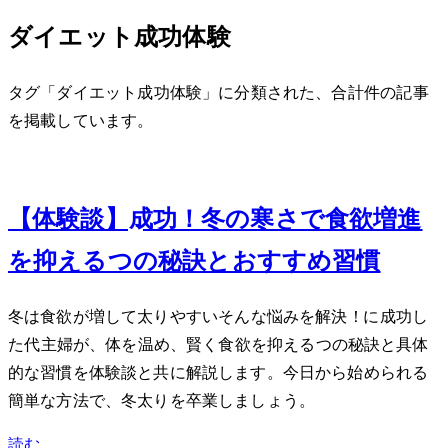
ダイエット 成功体験
タグ「ダイエット 成功体験」に分類された、合計 1 件の記事
を掲載しています。
Feb 19, 2024
【体験談】-10kg成功！冬の寒さで食欲増進
を抑える3つの秘訣とおすすめ習慣
冬は食欲が増して太りやすい…そんな悩みを解決！-10kgに成功し
た40代主婦が、体を温め、賢く食欲を抑える3つの秘訣と具体
的な習慣を体験談と共に解説します。今日から始められる
簡単な方法で、冬太りを卒業しましょう。
読む