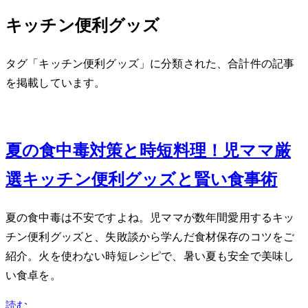
キッチン便利グッズ
タグ「キッチン便利グッズ」に分類された、合計 2 件の記事
を掲載しています。
Jun 21, 2026
夏の食中毒対策と時短料理！2児ママ厳
選キッチン便利グッズと賢い食事術
夏の食中毒は不安ですよね。2児ママが数年間愛用するキッ
チン便利グッズと、失敗談から学んだ食材保存のコツをご
紹介。火を使わない時短レシピで、暑い夏も安全で美味し
い食卓を。
読む