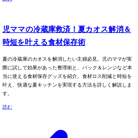
Jun 17, 2026
2児ママの冷蔵庫救済！夏カオス解消＆
時短を叶える食材保存術
夏の冷蔵庫のカオスを解消したい主婦必見。2児のママが実
際に試して効果があった整理術と、iwakiパック＆レンジなど本
当に使える食材保存グッズを紹介。食材ロス削減と時短を
叶え、快適な夏キッチンを実現する方法を詳しく解説しま
す。
読む