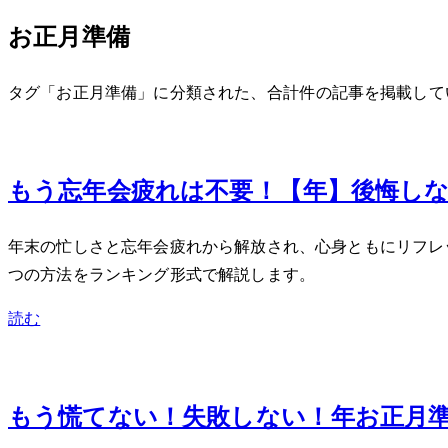
お正月準備
タグ「お正月準備」に分類された、合計 2 件の記事を掲載し
Dec 27, 2023
もう忘年会疲れは不要！【2024年】後悔
年末の忙しさと忘年会疲れから解放され、心身ともにリフレ
つの方法をランキング形式で解説します。
読む
Dec 13, 2023
もう慌てない！失敗しない！2024年お