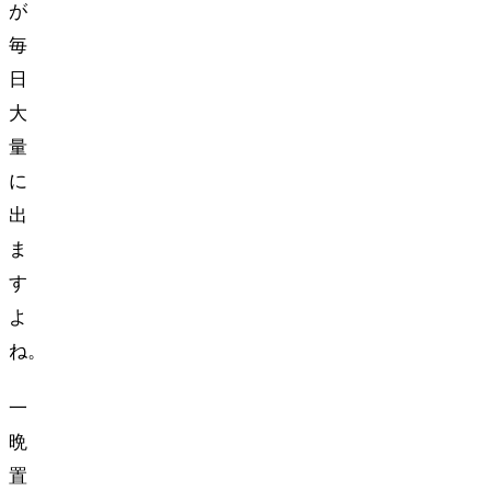
が
毎
日
大
量
に
出
ま
す
よ
ね。
一
晩
置