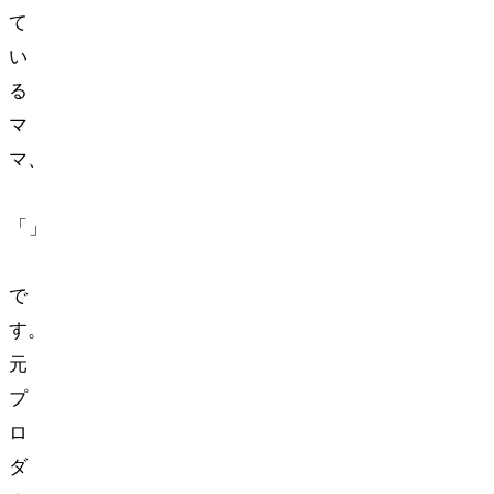
て
い
る
マ
マ、
**
「Mio」
**
で
す。
元
プ
ロ
ダ