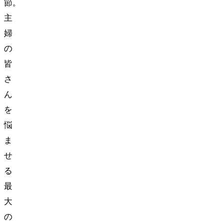
節。
主
婦
の
皆
さ
ん
を
悩
ま
せ
る
最
大
の