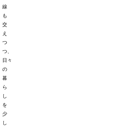
線
も
交
え
つ
つ、
日々
の
暮
ら
し
を
少
し