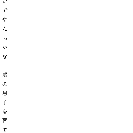
い
で
や
ん
ち
ゃ
な
3
歳
の
息
子
を
育
て