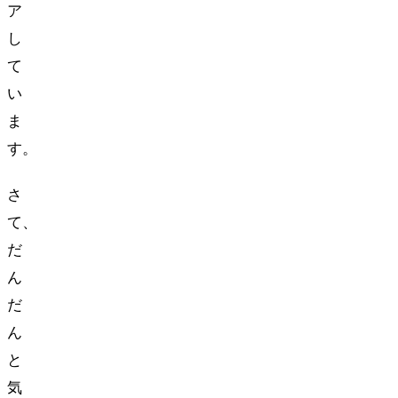
ア
し
て
い
ま
す。
さ
て、
だ
ん
だ
ん
と
気