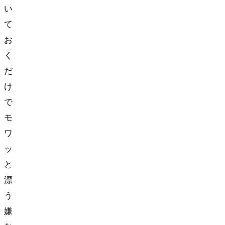
い
て
お
く
だ
け
で
モ
ワ
ッ
と
漂
う
嫌