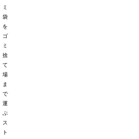
ミ
袋
を
ゴ
ミ
捨
て
場
ま
で
運
ぶ
ス
ト