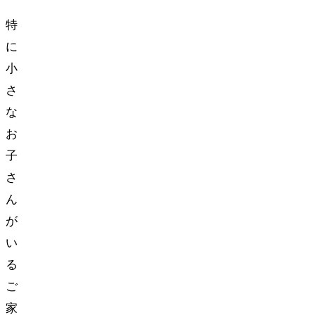
特
に
小
さ
な
お
子
さ
ん
が
い
る
ご
家