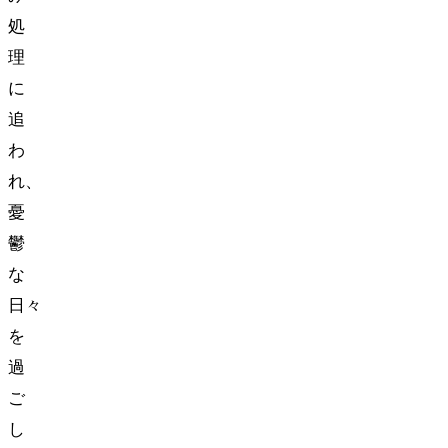
処
理
に
追
わ
れ、
憂
鬱
な
日々
を
過
ご
し