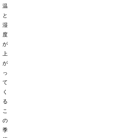
温
と
湿
度
が
上
が
っ
て
く
る
こ
の
季