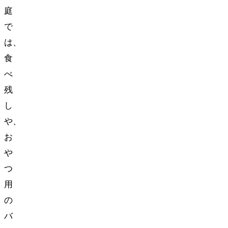
庭
で
は、
食
べ
残
し
や、
お
や
つ
用
の
バ