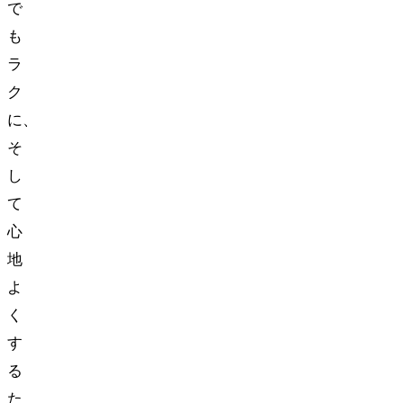
で
も
ラ
ク
に、
そ
し
て
心
地
よ
く
す
る
た