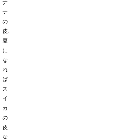
ナ
ナ
の
皮、
夏
に
な
れ
ば
ス
イ
カ
の
皮
な