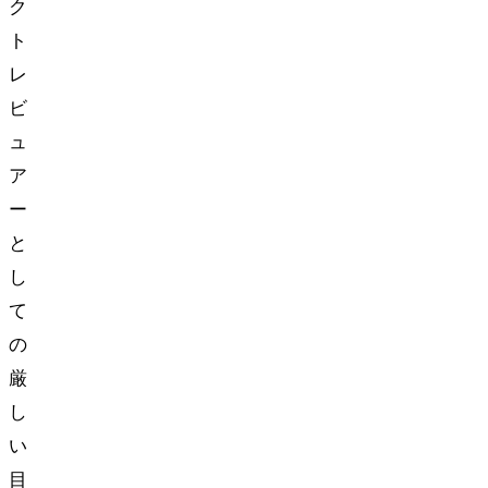
ク
ト
レ
ビ
ュ
ア
ー
と
し
て
の
厳
し
い
目