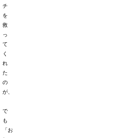
チ
を
救
っ
て
く
れ
た
の
が、
SNS
で
も
「お