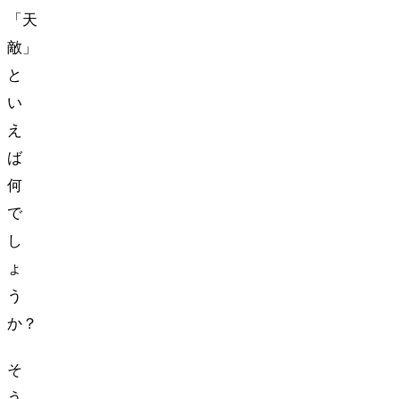
「天
敵」
と
い
え
ば
何
で
し
ょ
う
か？
そ
う、