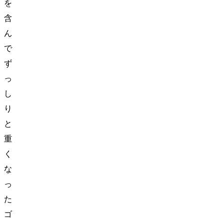
を
含
ん
で
ず
っ
し
り
と
重
く
な
っ
た
ゴ