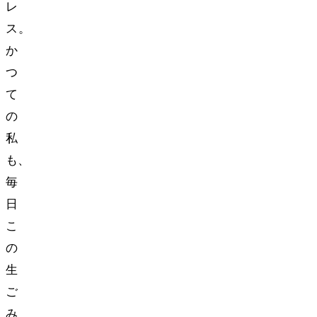
レ
ス……。
か
つ
て
の
私
も、
毎
日
こ
の
生
ご
み