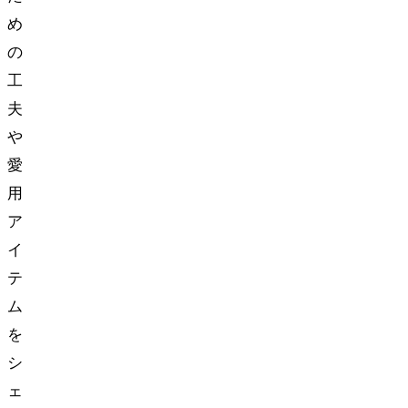
め
の
工
夫
や
愛
用
ア
イ
テ
ム
を
シ
ェ