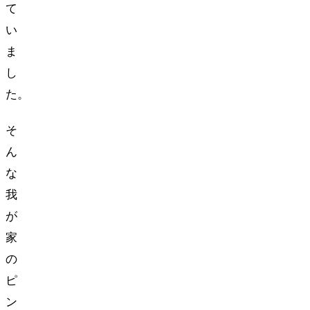
て
い
ま
し
た。
そ
ん
な
我
が
家
の
ピ
ン