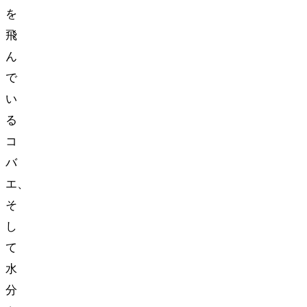
を
飛
ん
で
い
る
コ
バ
エ、
そ
し
て
水
分