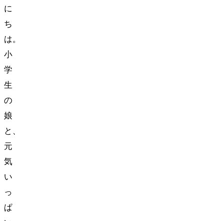
に
ち
は。
小
学
生
の
娘
と、
元
気
い
っ
ぱ