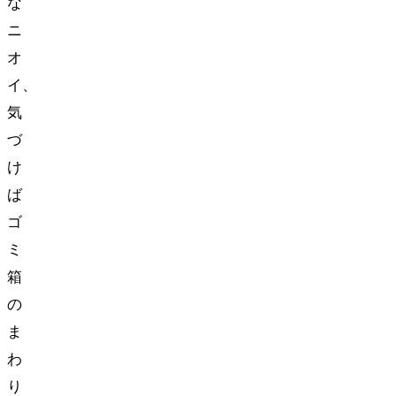
な
ニ
オ
イ、
気
づ
け
ば
ゴ
ミ
箱
の
ま
わ
り