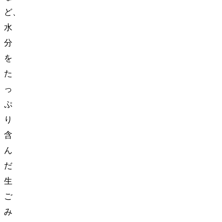
ど、
水
分
を
た
っ
ぷ
り
含
ん
だ
生
ご
み