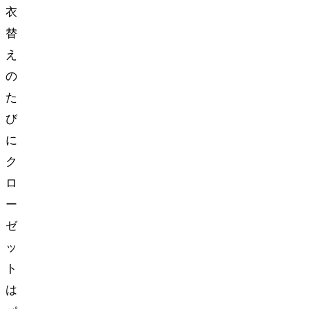
衣
替
え
の
た
び
に
ク
ロ
ー
ゼ
ッ
ト
は