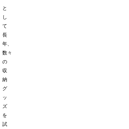
と
し
て
長
年、
数々
の
収
納
グ
ッ
ズ
を
試