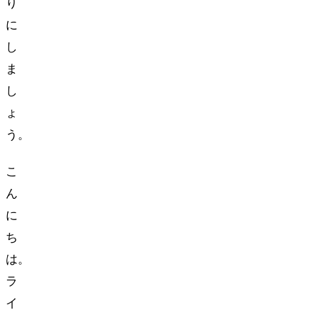
り
に
し
ま
し
ょ
う。
こ
ん
に
ち
は。
ラ
イ