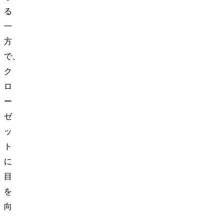
る
一
方
で、
ク
ロ
ー
ゼ
ッ
ト
に
目
を
向