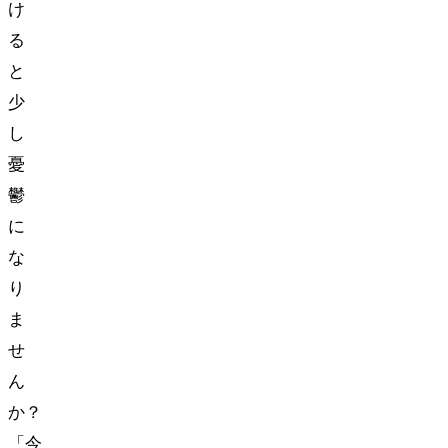
け
る
と
少
し
憂
鬱
に
な
り
ま
せ
ん
か？
「今