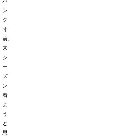
パ
ン
ク
寸
前。
来
シ
ー
ズ
ン
着
よ
う
と
思