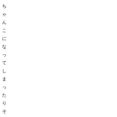
ち
ゃ
ん
こ
に
な
っ
て
し
ま
っ
た
り…
そ