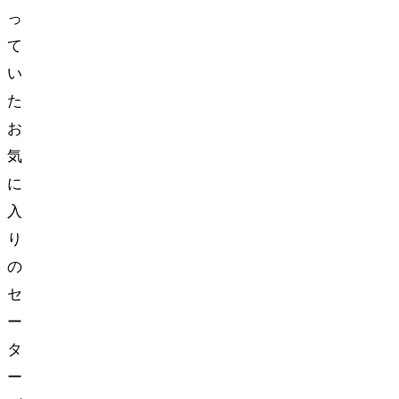
っ
て
い
た
お
気
に
入
り
の
セ
ー
タ
ー