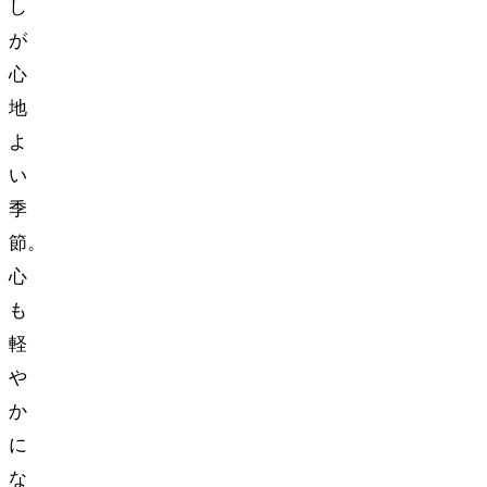
し
が
心
地
よ
い
季
節。
心
も
軽
や
か
に
な