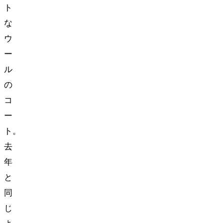
ト
な
ウ
ー
ル
の
コ
ー
ト。
去
年
と
同
じ