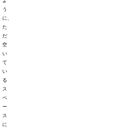
よ
う
に、
た
だ
空
い
て
い
る
ス
ペ
ー
ス
に