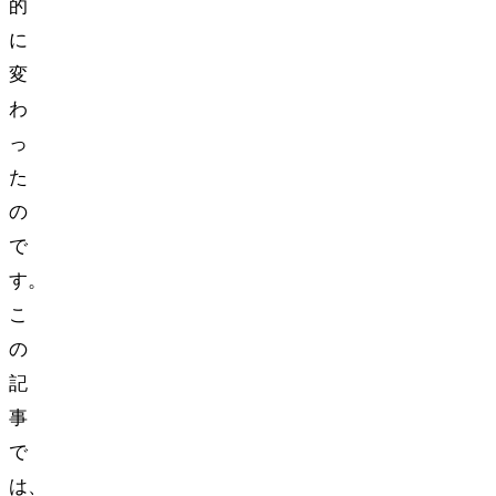
的
に
変
わ
っ
た
の
で
す。
こ
の
記
事
で
は、