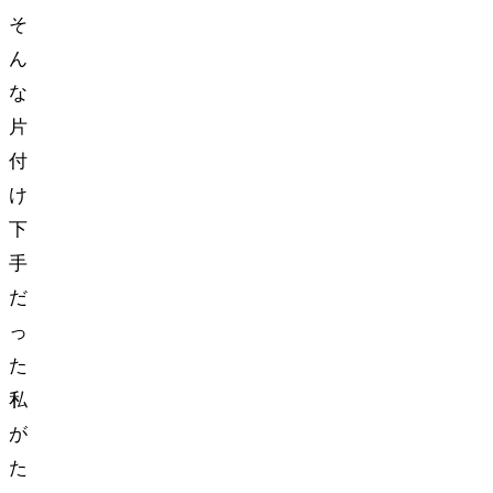
そ
ん
な
片
付
け
下
手
だ
っ
た
私
が
た