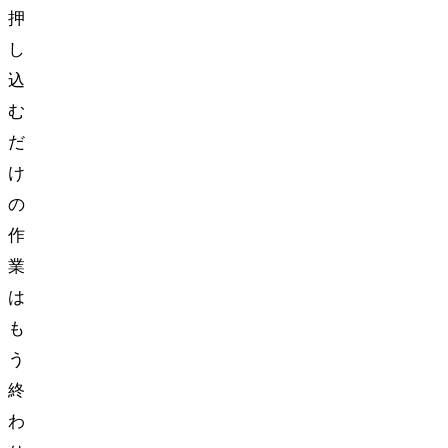
押
し
込
む
だ
け
の
作
業
は
も
う
終
わ