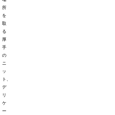
所
を
取
る
厚
手
の
ニ
ッ
ト、
デ
リ
ケ
ー