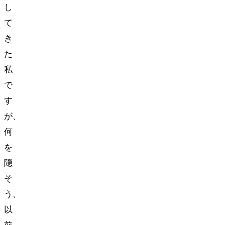
し
て
き
た
私
で
す
が、
何
を
隠
そ
う、
以