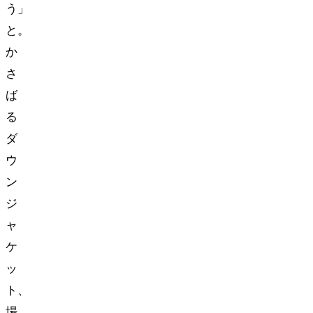
う…」
と。
か
さ
ば
る
ダ
ウ
ン
ジ
ャ
ケ
ッ
ト、
場