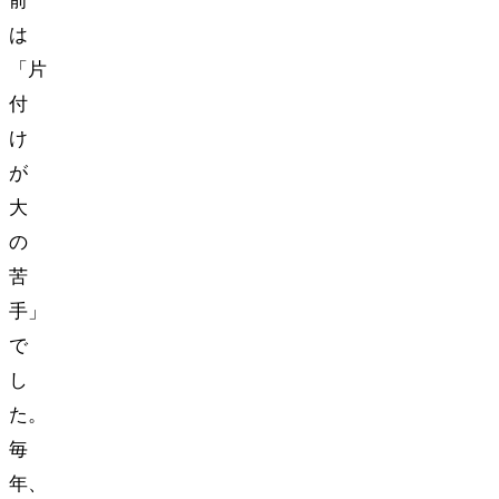
前
は
「片
付
け
が
大
の
苦
手」
で
し
た。
毎
年、