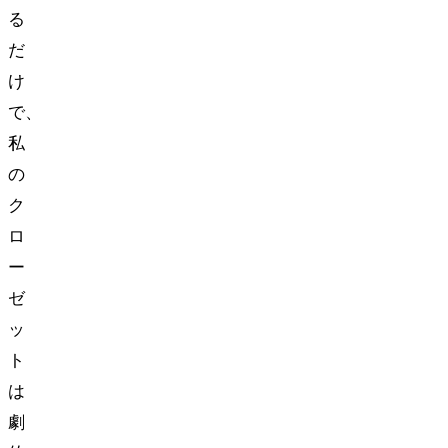
る
だ
け
で、
私
の
ク
ロ
ー
ゼ
ッ
ト
は
劇