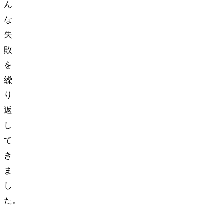
ん
な
失
敗
を
繰
り
返
し
て
き
ま
し
た。