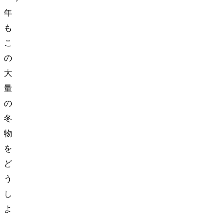
年
も
こ
の
大
量
の
冬
物
を
ど
う
し
よ