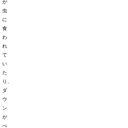
が
虫
に
食
わ
れ
て
い
た
り、
ダ
ウ
ン
が
ぺ