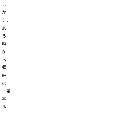
し
か
し、
あ
る
時
か
ら
収
納
の
「基
本
ル