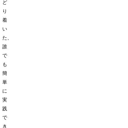
ど
り
着
い
た、
誰
で
も
簡
単
に
実
践
で
き