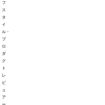
フ
ス
タ
イ
ル・
プ
ロ
ダ
ク
ト
レ
ビ
ュ
ア
ー