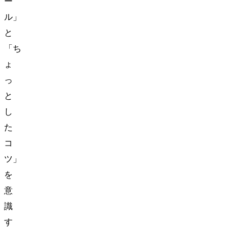
ー
ル」
と
「ち
ょ
っ
と
し
た
コ
ツ」
を
意
識
す